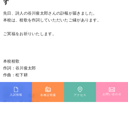
す
先日、詩人の谷川俊太郎さんの訃報が届きました。
本校は、校歌を作詞していただいたご縁があります。
ご冥福をお祈りいたします。
本校校歌
作詞：谷川俊太郎
作曲：松下耕
生きている
お問い合わせ
入試情報
各種証明書
アクセス
地球の今を 生きている
限りない時の流れの
明日へと目をきらめかせ
昨日へと耳をすませて
かけがえのない今日を愛そう