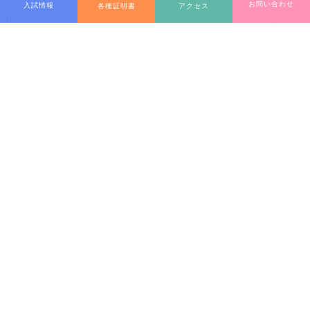
お問い合わせ
入試情報
各種証明書
アクセス
当校では、個人情報の取り扱いについて、
個人情報保護方針
を定め、
個人情報の取り扱いに万全を期します。
送信確認画面へ