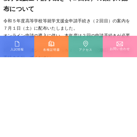
布について
令和５年度高等学校等就学支援金申請手続き（２回目）の案内を
７月１日（土）に配布いたしました。
オンライン申請の導入に伴い、本年度は２回の申請手続きが必要
となります。
お問い合わせ
入試情報
各種証明書
アクセス
就学支援金申請システムｅ－Ｓｈｉｅｎにて下記期日までに申請
手続きを行ってください。
申請手続き期限：令和５年７月１０日（月）午後５時
詳細は、
在校生・保護者ページ
をご覧ください。