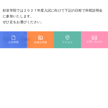
杉並学院では２０２７年度入試に向けて下記の日程で外部説明会
に参加いたします。
ぜひ足をお運びください。
６月２８日（日）
受験何でも相談会
お問い合わせ
入試情報
各種証明書
アクセス
主催：声の教育社
場所：新宿住友ビル１F 三角広場
公式サイトはこちら（外部サイトに接続します）
外部説明会 特集ページ